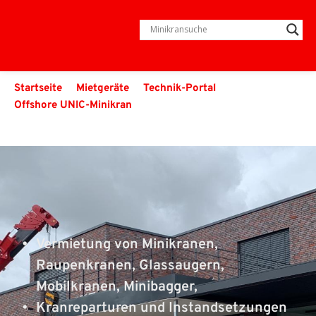
Startseite
Mietgeräte
Technik-Portal
Offshore UNIC-Minikran
Vermietung von Minikranen, 
Raupenkranen, Glassaugern, 
Mobilkranen, Minibagger,
Kranreparturen und Instandsetzungen 